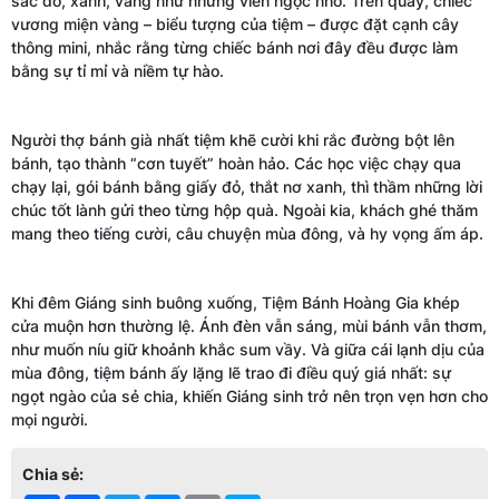
sắc đỏ, xanh, vàng như những viên ngọc nhỏ. Trên quầy, chiếc
vương miện vàng – biểu tượng của tiệm – được đặt cạnh cây
thông mini, nhắc rằng từng chiếc bánh nơi đây đều được làm
bằng sự tỉ mỉ và niềm tự hào.
Người thợ bánh già nhất tiệm khẽ cười khi rắc đường bột lên
bánh, tạo thành “cơn tuyết” hoàn hảo. Các học việc chạy qua
chạy lại, gói bánh bằng giấy đỏ, thắt nơ xanh, thì thầm những lời
chúc tốt lành gửi theo từng hộp quà. Ngoài kia, khách ghé thăm
mang theo tiếng cười, câu chuyện mùa đông, và hy vọng ấm áp.
Khi đêm Giáng sinh buông xuống, Tiệm Bánh Hoàng Gia khép
cửa muộn hơn thường lệ. Ánh đèn vẫn sáng, mùi bánh vẫn thơm,
như muốn níu giữ khoảnh khắc sum vầy. Và giữa cái lạnh dịu của
mùa đông, tiệm bánh ấy lặng lẽ trao đi điều quý giá nhất: sự
ngọt ngào của sẻ chia, khiến Giáng sinh trở nên trọn vẹn hơn cho
mọi người.
Chia sẻ: