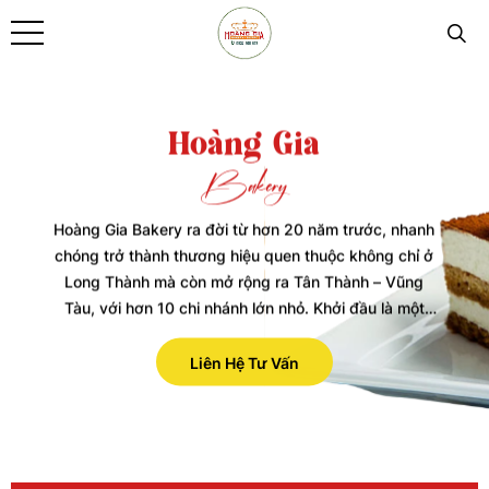
Hoàng Gia
Bakery
Hoàng Gia Bakery ra đời từ hơn 20 năm trước, nhanh
chóng trở thành thương hiệu quen thuộc không chỉ ở
Long Thành mà còn mở rộng ra Tân Thành – Vũng
Tàu, với hơn 10 chi nhánh lớn nhỏ. Khởi đầu là một
tiệm bánh kem, nhưng đến nay Hoàng Gia đã phát
triển thành mô hình bakery – fast food – coffee, đáp
Liên Hệ Tư Vấn
ứng đầy đủ từ bánh kem, bánh ngọt Á‑Âu, đến các
món ăn nhanh và cà phê. .