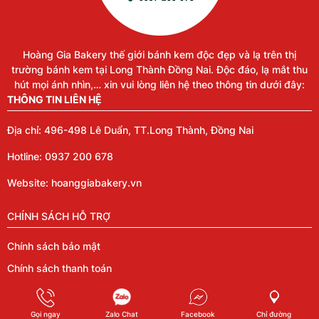
Hoàng Gia Bakery thế giới bánh kem độc đẹp và lạ trên thị
trường bánh kem tại Long Thành Đồng Nai. Độc đáo, lạ mắt thu
hút mọi ánh nhìn,… xin vui lòng liên hệ theo thông tin dưới đây:
THÔNG TIN LIÊN HỆ
Địa chỉ: 496-498 Lê Duẩn, TT.Long Thành, Đồng Nai
Hotline: 0937 200 678
Website: hoanggiabakery.vn
CHÍNH SÁCH HỖ TRỢ
Chính sách bảo mật
Chính sách thanh toán
Copyright ©
Hoàng Gia Bakery & Bistro
. Designed by
Smart
Gọi ngay
Zalo Chat
Facebook
Chỉ đường