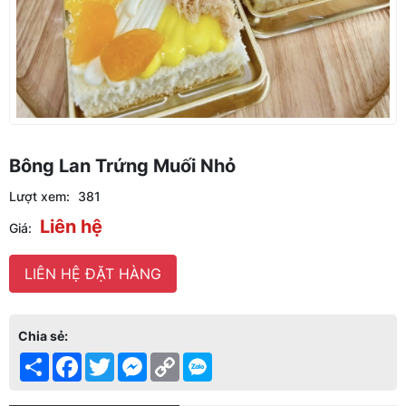
Bông Lan Trứng Muối Nhỏ
Lượt xem:
381
Liên hệ
Giá:
LIÊN HỆ ĐẶT HÀNG
Chia sẻ:
Share
Facebook
Twitter
Messenger
Copy
Link